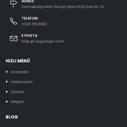
ADRES
Cemalpaşa Mah Sanayi Sitesi 1602 Sok No :13
TELEFON
0328 718 8982
E POSTA
bilgi @ cagyangin.com
HIZLI MENÜ
Anasayfa
Hakkımızda
Ürünler
İletişim
BLOG