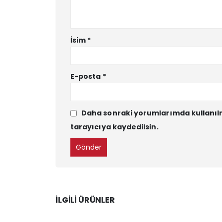
İsim
*
E-posta
*
Daha sonraki yorumlarımda kullanılm
tarayıcıya kaydedilsin.
İLGILI ÜRÜNLER