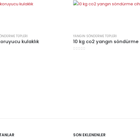
ÖNDÜRME TÜPLERI
YANGIN SÖNDÜRME TÜPLERI
koruyucu kulaklık
10 kg co2 yangın söndürme 
inden
0
5 üzerinden
TANLAR
SON EKLENENLER