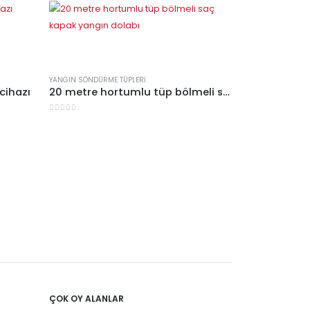
YANGIN SÖNDÜRME TÜPLERI
cihazı
20 metre hortumlu tüp bölmeli saç kapak yangın dolabı
0
5 üzerinden
YANGIN SÖNDÜRME
kaydırmaz 
0
5 üzerinden
ÇOK OY ALANLAR