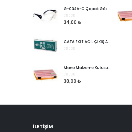
G-034A-C Çapak Gözlüğü
0
5 üzerinden
34,00
₺
CATA EXIT ACİL ÇIKIŞ ARMATÜRÜ
0
5 üzerinden
Mano Malzeme Kutusu 10 Inch Organizer
0
5 üzerinden
30,00
₺
İLETİŞİM