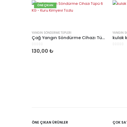
ÖNE ÇIKAN
YANGIN SÖNDÜRME TÜPLERI
YANGIN S
Çağ Yangın Söndürme Cihazı Tüpü 6 KG – Kuru Kimyevi Tozlu
kulak 
0
5 üzerinden
0
5 üzer
130,00
₺
ÖNE ÇIKAN ÜRÜNLER
ÇOK SA