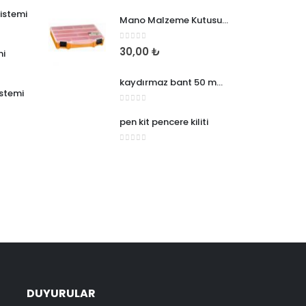
sistemi
Mano Malzeme Kutusu 10 Inch Organizer
0
5 üzerinden
30,00
₺
mi
kaydırmaz bant 50 mm*25
istemi
0
5 üzerinden
pen kit pencere kiliti
0
5 üzerinden
DUYURULAR