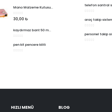
telefon santral 
Mano Malzeme Kutusu 10 Inch Organizer
0
5 üzerinden
0
5 üzerinden
30,00
₺
araç takip siste
kaydırmaz bant 50 mm*25
0
5 üzerinden
personel takip s
0
5 üzerinden
pen kit pencere kiliti
0
5 üzerinden
0
5 üzerinden
HIZLI MENÜ
BLOG