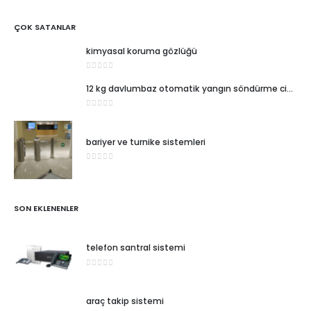
ÇOK SATANLAR
kimyasal koruma gözlüğü
0
5 üzerinden
12 kg davlumbaz otomatik yangın söndürme cihazı
0
5 üzerinden
bariyer ve turnike sistemleri
0
5 üzerinden
SON EKLENENLER
telefon santral sistemi
0
5 üzerinden
araç takip sistemi