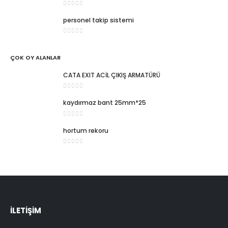
0
5 üzerinden
personel takip sistemi
0
5 üzerinden
ÇOK OY ALANLAR
CATA EXIT ACİL ÇIKIŞ ARMATÜRÜ
0
5 üzerinden
kaydırmaz bant 25mm*25
0
5 üzerinden
hortum rekoru
0
5 üzerinden
İLETİŞİM