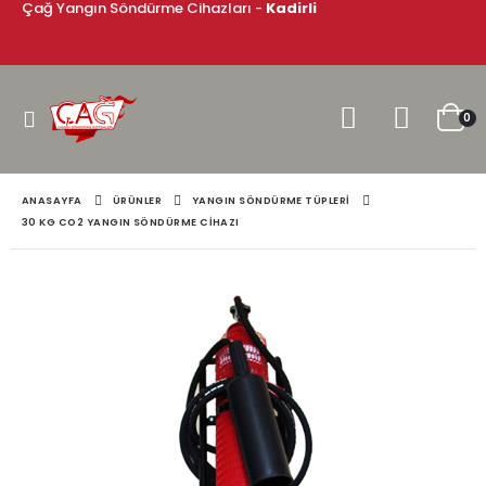
Çağ Yangın Söndürme Cihazları -
Kadirli
0
ANASAYFA
ÜRÜNLER
YANGIN SÖNDÜRME TÜPLERI
30 KG CO2 YANGIN SÖNDÜRME CIHAZI