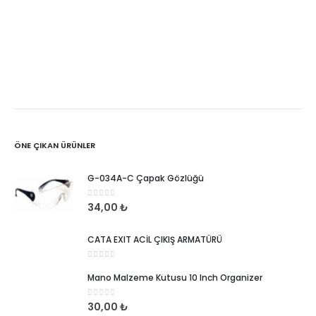
ÖNE ÇIKAN ÜRÜNLER
G-034A-C Çapak Gözlüğü
0
5 üzerinden
34,00
₺
CATA EXIT ACİL ÇIKIŞ ARMATÜRÜ
0
5 üzerinden
Mano Malzeme Kutusu 10 Inch Organizer
0
5 üzerinden
30,00
₺