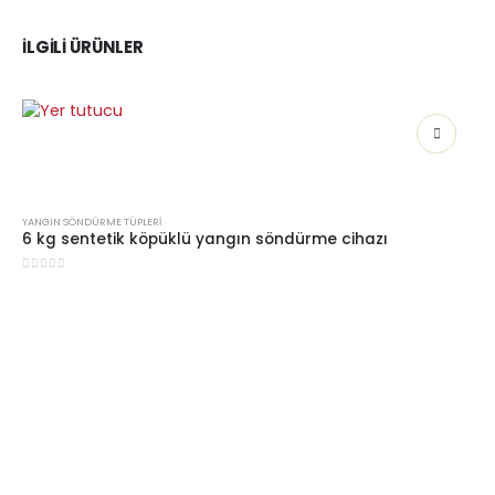
İLGILI ÜRÜNLER
YANGIN SÖNDÜRME TÜPLERI
6 kg sentetik köpüklü yangın söndürme cihazı
0
5 üzerinden