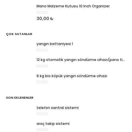
Mano Malzeme Kutusu 10 Inch Organizer
0
5 üzerinden
30,00
₺
ÇOK SATANLAR
yangın battaniyesi 1
0
5 üzerinden
12 kg otomatik yangın söndürme cihazı(pano tipi)
0
5 üzerinden
6 kg bio köpük yangın söndürme cihazı
0
5 üzerinden
SON EKLENENLER
telefon santral sistemi
0
5 üzerinden
araç takip sistemi