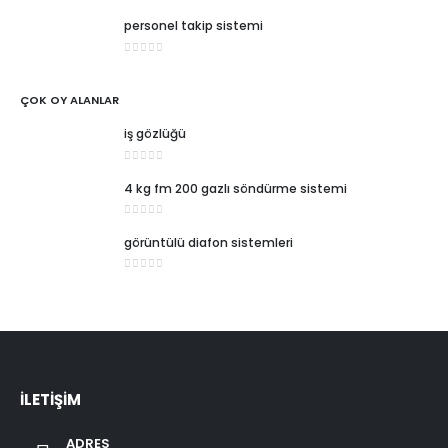
0
5 üzerinden
personel takip sistemi
0
5 üzerinden
ÇOK OY ALANLAR
iş gözlüğü
0
5 üzerinden
4 kg fm 200 gazlı söndürme sistemi
0
5 üzerinden
görüntülü diafon sistemleri
0
5 üzerinden
İLETİŞİM
ADRES