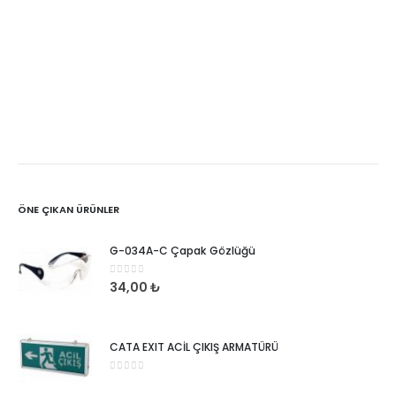
ÖNE ÇIKAN ÜRÜNLER
G-034A-C Çapak Gözlüğü
0
5 üzerinden
34,00
₺
CATA EXIT ACİL ÇIKIŞ ARMATÜRÜ
0
5 üzerinden