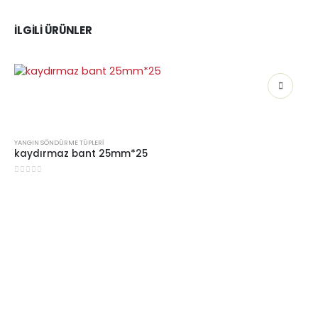
İLGILI ÜRÜNLER
YANGIN SÖNDÜRME TÜPLERI
kaydırmaz bant 25mm*25
0
5 üzerinden