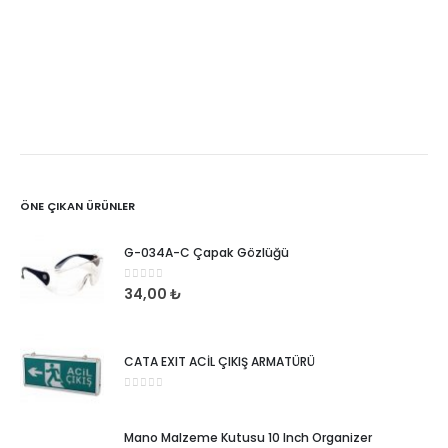
ÖNE ÇIKAN ÜRÜNLER
G-034A-C Çapak Gözlüğü
0
5 üzerinden
34,00
₺
CATA EXIT ACİL ÇIKIŞ ARMATÜRÜ
0
5 üzerinden
Mano Malzeme Kutusu 10 Inch Organizer