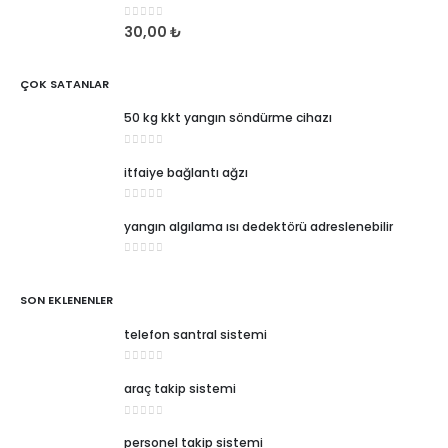
0
5 üzerinden
30,00
₺
ÇOK SATANLAR
50 kg kkt yangın söndürme cihazı
0
5 üzerinden
itfaiye bağlantı ağzı
0
5 üzerinden
yangın algılama ısı dedektörü adreslenebilir
0
5 üzerinden
SON EKLENENLER
telefon santral sistemi
0
5 üzerinden
araç takip sistemi
0
5 üzerinden
personel takip sistemi