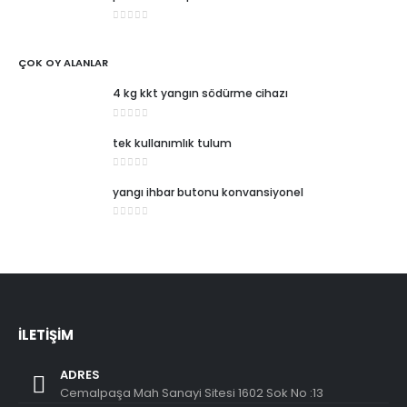
0
5 üzerinden
ÇOK OY ALANLAR
4 kg kkt yangın södürme cihazı
0
5 üzerinden
tek kullanımlık tulum
0
5 üzerinden
yangı ihbar butonu konvansiyonel
0
5 üzerinden
İLETİŞİM
ADRES
Cemalpaşa Mah Sanayi Sitesi 1602 Sok No :13