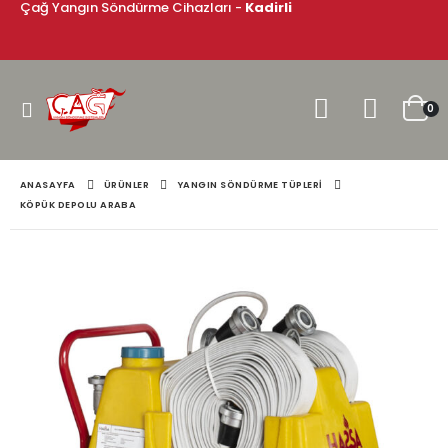
Çağ Yangın Söndürme Cihazları -
Kadirli
0
ANASAYFA
ÜRÜNLER
YANGIN SÖNDÜRME TÜPLERI
KÖPÜK DEPOLU ARABA