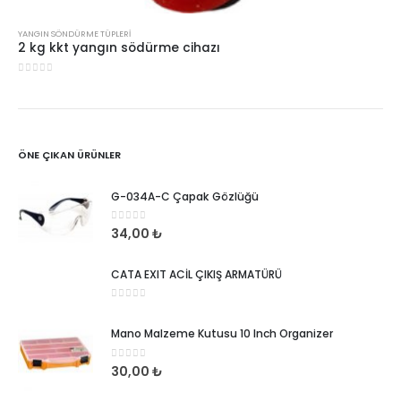
YANGIN SÖNDÜRME TÜPLERI
2 kg kkt yangın södürme cihazı
0
5 üzerinden
ÖNE ÇIKAN ÜRÜNLER
G-034A-C Çapak Gözlüğü
0
5 üzerinden
34,00
₺
CATA EXIT ACİL ÇIKIŞ ARMATÜRÜ
0
5 üzerinden
Mano Malzeme Kutusu 10 Inch Organizer
0
5 üzerinden
30,00
₺