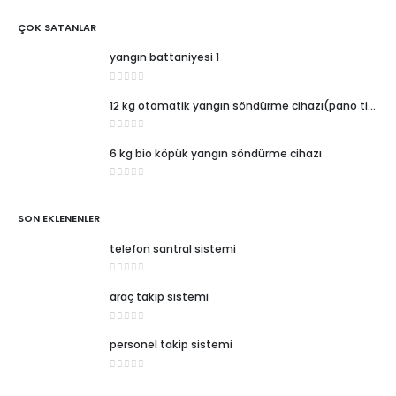
ÇOK SATANLAR
yangın battaniyesi 1
0
5 üzerinden
12 kg otomatik yangın söndürme cihazı(pano tipi)
0
5 üzerinden
6 kg bio köpük yangın söndürme cihazı
0
5 üzerinden
SON EKLENENLER
telefon santral sistemi
0
5 üzerinden
araç takip sistemi
0
5 üzerinden
personel takip sistemi
0
5 üzerinden