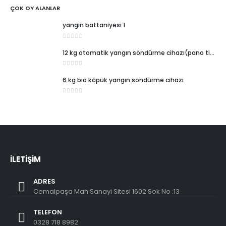
ÇOK OY ALANLAR
yangın battaniyesi 1
0
5 üzerinden
12 kg otomatik yangın söndürme cihazı(pano tipi)
0
5 üzerinden
6 kg bio köpük yangın söndürme cihazı
0
5 üzerinden
İLETİŞİM
ADRES
Cemalpaşa Mah Sanayi Sitesi 1602 Sok No :13
TELEFON
0328 718 8982